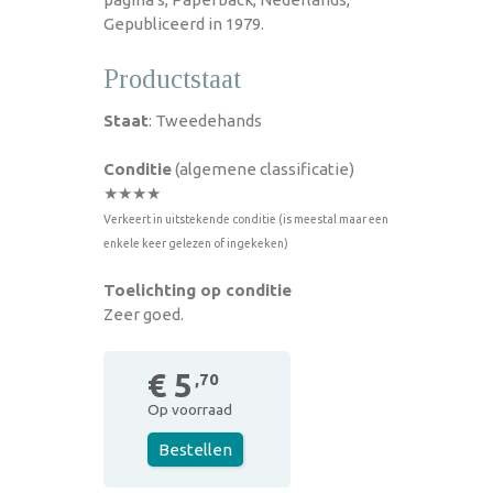
Gepubliceerd in 1979.
Productstaat
Staat
: Tweedehands
Conditie
(algemene classificatie)
★★★★
Verkeert in uitstekende conditie (is meestal maar een
enkele keer gelezen of ingekeken)
Toelichting op conditie
Zeer goed.
€ 5
,70
Op voorraad
Bestellen