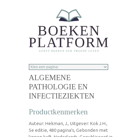
Overslaan en naar de inhoud gaan
ALGEMENE
PATHOLOGIE EN
INFECTIEZIEKTEN
Productkenmerken
Auteur: Hekman, J., Uitgever: Kok J.H.,
5e editie, 480 pagina's, Gebonden met
linnen kaft, Nederlands, Gepubliceerd in