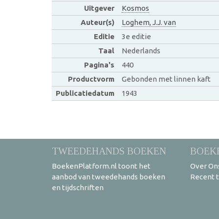
Uitgever
Kosmos
Auteur(s)
Loghem, J.J. van
Editie
3e editie
Taal
Nederlands
Pagina's
440
Productvorm
Gebonden met linnen kaft
Publicatiedatum
1943
TWEEDEHANDS BOEKEN
BOEK
BoekenPlatform.nl toont het
Over On
aanbod van tweedehands boeken
Recent 
en tijdschriften