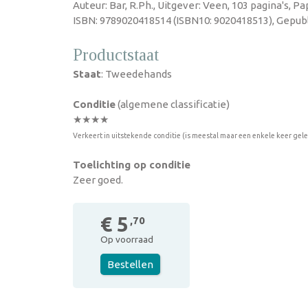
Auteur: Bar, R.Ph., Uitgever: Veen, 103 pagina's, P
ISBN: 9789020418514 (ISBN10: 9020418513), Gepubl
Productstaat
Staat
: Tweedehands
Conditie
(algemene classificatie)
★★★★
Verkeert in uitstekende conditie (is meestal maar een enkele keer gel
Toelichting op conditie
Zeer goed.
€ 5
,70
Op voorraad
Bestellen