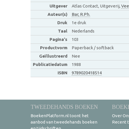
Uitgever
Atlas Contact, Uitgeverij,
Vee
Auteur(s)
Bar, R.Ph.
Druk
1e druk
Taal
Nederlands
Pagina's
103
Productvorm
Paperback / softback
Geïllustreerd
Nee
Publicatiedatum
1988
ISBN
9789020418514
TWEEDEHANDS BOEKEN
BOEK
BoekenPlatform.nl toont het
Over On
aanbod van tweedehands boeken
Recent 
en tijdschriften