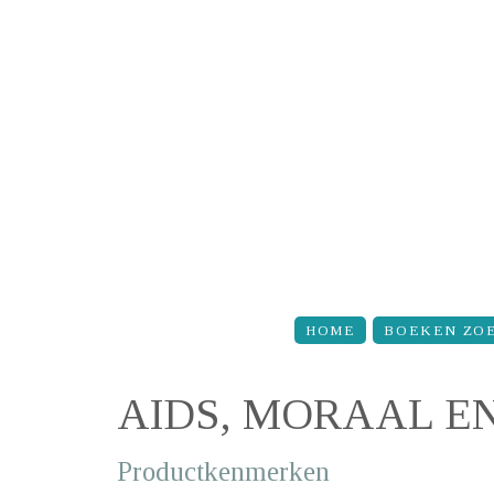
Overslaan en naar de inhoud gaan
HOME
BOEKEN ZO
AIDS, MORAAL E
Productkenmerken