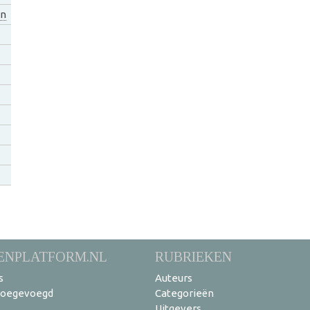
n
ENPLATFORM.NL
RUBRIEKEN
s
Auteurs
toegevoegd
Categorieën
Uitgevers