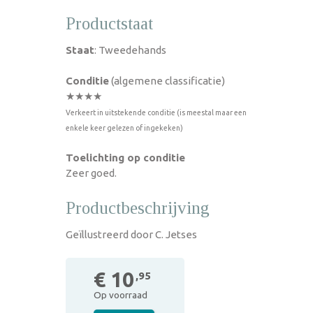
Productstaat
Staat
: Tweedehands
Conditie
(algemene classificatie)
★★★★
Verkeert in uitstekende conditie (is meestal maar een
enkele keer gelezen of ingekeken)
Toelichting op conditie
Zeer goed.
Productbeschrijving
Geïllustreerd door C. Jetses
€ 10
,95
Op voorraad