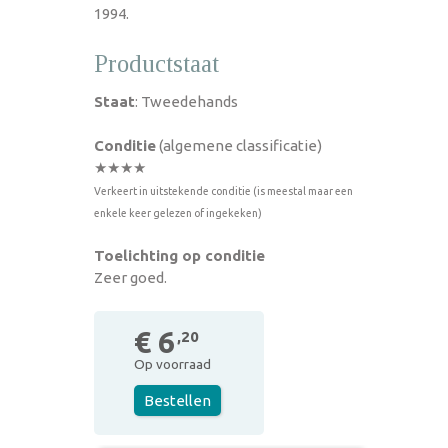
1994.
Productstaat
Staat
: Tweedehands
Conditie
(algemene classificatie)
★★★★
Verkeert in uitstekende conditie (is meestal maar een
enkele keer gelezen of ingekeken)
Toelichting op conditie
Zeer goed.
€ 6
,20
Op voorraad
Bestellen