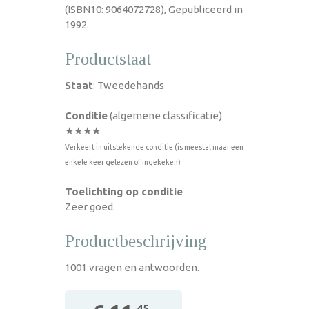
(ISBN10: 9064072728), Gepubliceerd in
1992.
Productstaat
Staat
: Tweedehands
Conditie
(algemene classificatie)
★★★★
Verkeert in uitstekende conditie (is meestal maar een
enkele keer gelezen of ingekeken)
Toelichting op conditie
Zeer goed.
Productbeschrijving
1001 vragen en antwoorden.
,45