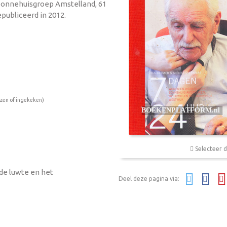
 Zonnehuisgroep Amstelland, 61
epubliceerd in 2012.
ezen of ingekeken)
Selecteer d
de luwte en het
Deel deze pagina via: