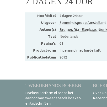
7 DAGEN 24 UUR
Hoofdtitel
7 dagen 24 uur
Uitgever
Zonnehuisgroep Amstelland
Auteur(s)
Bremer, Ria - Elenbaas Nien
Taal
Nederlands
Pagina's
61
Productvorm
Ingenaaid met harde kaft
Publicatiedatum
2012
TWEEDEHANDS BOEKEN
BOEK
BoekenPlatform.nl toont het
Over On
aanbod van tweedehands boeken
Recent 
en tijdschriften