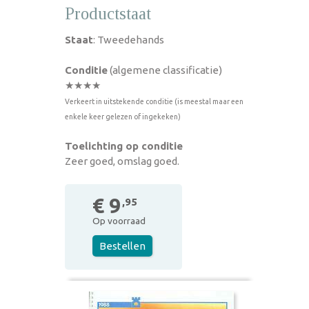
Productstaat
Staat
: Tweedehands
Conditie
(algemene classificatie)
★★★★
Verkeert in uitstekende conditie (is meestal maar een
enkele keer gelezen of ingekeken)
Toelichting op conditie
Zeer goed, omslag goed.
€ 9
,95
Op voorraad
Bestellen