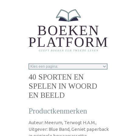
Overslaan en naar de inhoud gaan
40 SPORTEN EN
SPELEN IN WOORD
EN BEELD
Productkenmerken
Auteur: Meerum, Terwogt H.A.M.,
Uitgever: Blue Band, Geniet paperback
in originele bewaarcassette,