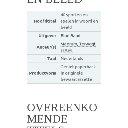
40 sporten en
Hoofdtitel
spelen in woord en
beeld
Uitgever
Blue Band
Meerum, Terwogt
Auteur(s)
H.A.M.
Taal
Nederlands
Geniet paperback
Productvorm
in originele
bewaarcassette
OVEREENKO
MENDE