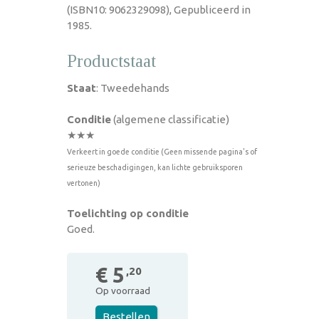
(ISBN10: 9062329098), Gepubliceerd in
1985.
Productstaat
Staat
: Tweedehands
Conditie
(algemene classificatie)
★★★
Verkeert in goede conditie (Geen missende pagina's of
serieuze beschadigingen, kan lichte gebruiksporen
vertonen)
Toelichting op conditie
Goed.
€ 5
,20
Op voorraad
Bestellen