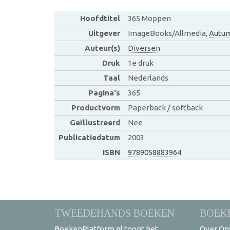
Hoofdtitel
365 Moppen
Uitgever
ImageBooks/Allmedia,
Autum
Auteur(s)
Diversen
Druk
1e druk
Taal
Nederlands
Pagina's
365
Productvorm
Paperback / softback
Geïllustreerd
Nee
Publicatiedatum
2003
ISBN
9789058883964
TWEEDEHANDS BOEKEN
BOEK
BoekenPlatform.nl toont het
Over On