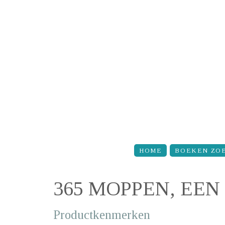
Overslaan en naar de inhoud gaan
HOME
BOEKEN ZO
365 MOPPEN, EE
Productkenmerken