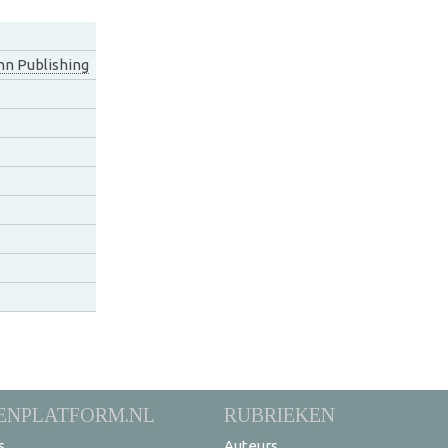
n Publishing
ENPLATFORM.NL
RUBRIEKEN
s
Auteurs