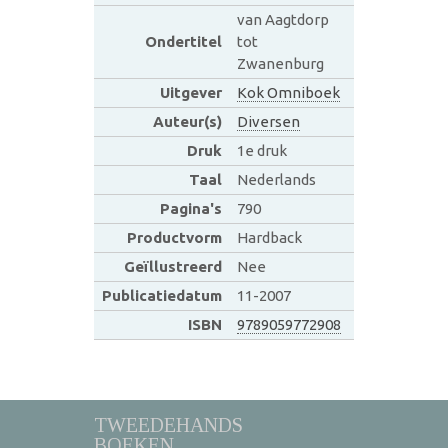
van Aagtdorp
Ondertitel
tot
Zwanenburg
Uitgever
Kok Omniboek
Auteur(s)
Diversen
Druk
1e druk
Taal
Nederlands
Pagina's
790
Productvorm
Hardback
Geïllustreerd
Nee
Publicatiedatum
11-2007
ISBN
9789059772908
TWEEDEHANDS
BOEKEN