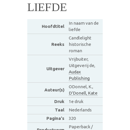
LIEFDE
In naam van de
Hoofdtitel
liefde
Candlelight
Reeks
historische
roman
Vrijbuiter,
Uitgeverij de,
Uitgever
Audax
Publishing
ODonnel, K.,
Auteur(s)
D'Donell, Kate
Druk
1e druk
Taal
Nederlands
Pagina's
320
Paperback /
Productvorm