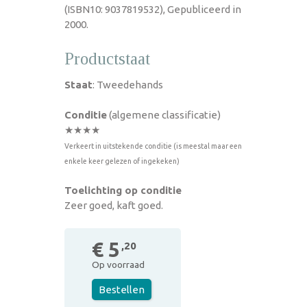
(ISBN10: 9037819532), Gepubliceerd in
2000.
Productstaat
Staat
: Tweedehands
Conditie
(algemene classificatie)
★★★★
Verkeert in uitstekende conditie (is meestal maar een
enkele keer gelezen of ingekeken)
Toelichting op conditie
Zeer goed, kaft goed.
€ 5
,20
Op voorraad
Bestellen