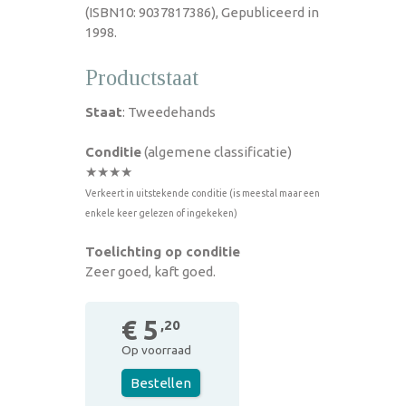
(ISBN10: 9037817386), Gepubliceerd in
1998.
Productstaat
Staat
: Tweedehands
Conditie
(algemene classificatie)
★★★★
Verkeert in uitstekende conditie (is meestal maar een
enkele keer gelezen of ingekeken)
Toelichting op conditie
Zeer goed, kaft goed.
€ 5
,20
Op voorraad
Bestellen