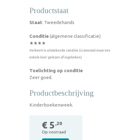
Productstaat
Staat
: Tweedehands
Conditie
(algemene classificatie)
★★★★
Verkeert in uitstekende conditie (is meestal maar een
enkele keer gelezen of ingekeken)
Toelichting op conditie
Zeer goed.
Productbeschrijving
Kinderboekenweek.
€ 5
,20
Op voorraad