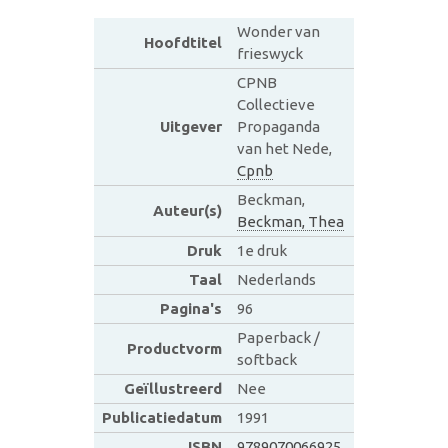
Wonder van
Hoofdtitel
frieswyck
CPNB
Collectieve
Uitgever
Propaganda
van het Nede,
Cpnb
Beckman,
Auteur(s)
Beckman, Thea
Druk
1e druk
Taal
Nederlands
Pagina's
96
Paperback /
Productvorm
softback
Geïllustreerd
Nee
Publicatiedatum
1991
ISBN
9789070066925