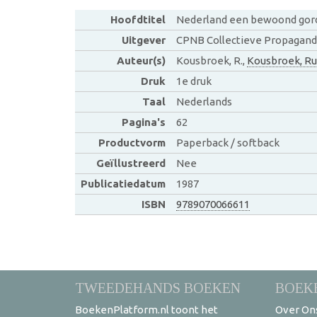
Hoofdtitel
Nederland een bewoond gor
Uitgever
CPNB Collectieve Propagand
Auteur(s)
Kousbroek, R.,
Kousbroek, Ru
Druk
1e druk
Taal
Nederlands
Pagina's
62
Productvorm
Paperback / softback
Geïllustreerd
Nee
Publicatiedatum
1987
ISBN
9789070066611
TWEEDEHANDS BOEKEN
BOEK
BoekenPlatform.nl toont het
Over On