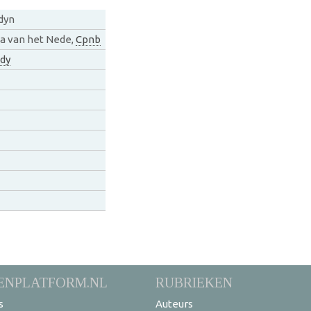
dyn
a van het Nede,
Cpnb
dy
ENPLATFORM.NL
RUBRIEKEN
s
Auteurs