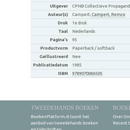
Uitgever
CPNB Collectieve Propagand
Auteur(s)
Campert,
Campert, Remco
Druk
1e druk
Taal
Nederlands
Pagina's
95
Productvorm
Paperback / softback
Geïllustreerd
Nee
Publicatiedatum
1985
ISBN
9789070066505
TWEEDEHANDS BOEKEN
BOEK
BoekenPlatform.nl toont het
Over On
aanbod van tweedehands boeken
Recent 
en tijdschriften