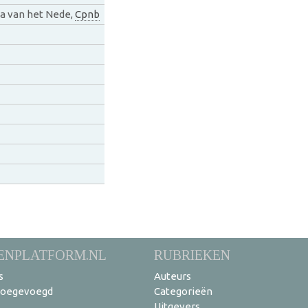
a van het Nede,
Cpnb
ENPLATFORM.NL
RUBRIEKEN
s
Auteurs
toegevoegd
Categorieën
Uitgevers