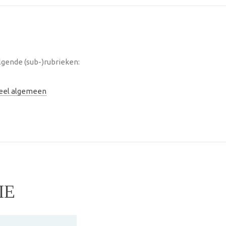
gende (sub-)rubrieken:
neel algemeen
IE