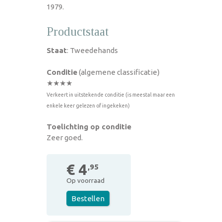
1979.
Productstaat
Staat
: Tweedehands
Conditie
(algemene classificatie)
★★★★
Verkeert in uitstekende conditie (is meestal maar een
enkele keer gelezen of ingekeken)
Toelichting op conditie
Zeer goed.
€ 4
,95
Op voorraad
Bestellen