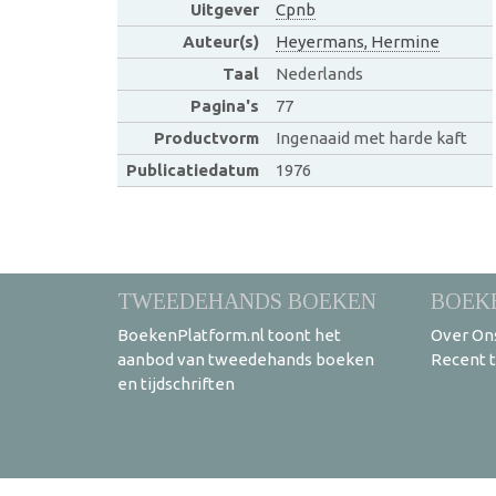
Uitgever
Cpnb
Auteur(s)
Heyermans, Hermine
Taal
Nederlands
Pagina's
77
Productvorm
Ingenaaid met harde kaft
Publicatiedatum
1976
TWEEDEHANDS BOEKEN
BOEK
BoekenPlatform.nl toont het
Over On
aanbod van tweedehands boeken
Recent 
en tijdschriften