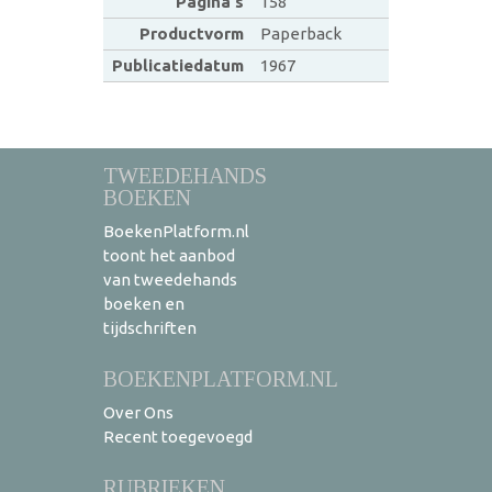
Pagina's
158
Productvorm
Paperback
Publicatiedatum
1967
TWEEDEHANDS
BOEKEN
BoekenPlatform.nl
toont het aanbod
van tweedehands
boeken en
tijdschriften
BOEKENPLATFORM.NL
Over Ons
Recent toegevoegd
RUBRIEKEN