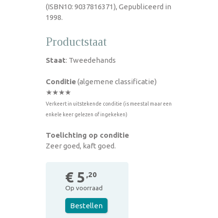
(ISBN10: 9037816371), Gepubliceerd in
1998.
Productstaat
Staat
: Tweedehands
Conditie
(algemene classificatie)
★★★★
Verkeert in uitstekende conditie (is meestal maar een
enkele keer gelezen of ingekeken)
Toelichting op conditie
Zeer goed, kaft goed.
€ 5
,20
Op voorraad
Bestellen