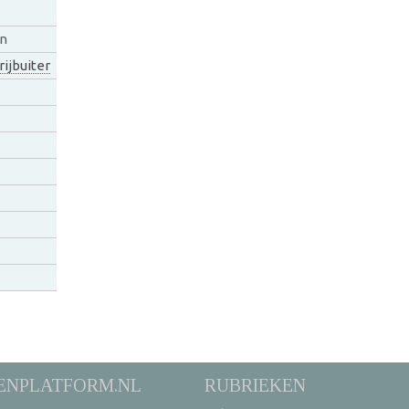
an
ijbuiter
ENPLATFORM.NL
RUBRIEKEN