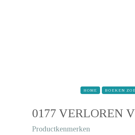
Overslaan en naar de inhoud gaan
HOME
BOEKEN ZO
0177 VERLOREN 
Productkenmerken