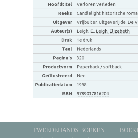
Hoofdtitel
Verloren verleden
Reeks
Candlelight historische rom
Uitgever
Vrijbuiter, Uitgeverij de,
De Vr
Auteur(s)
Leigh, E.,
Leigh, Elizabeth
Druk
1e druk
Taal
Nederlands
Pagina's
320
Productvorm
Paperback / softback
Geïllustreerd
Nee
Publicatiedatum
1998
ISBN
9789037816204
TWEEDEHANDS BOEKEN
BOEK