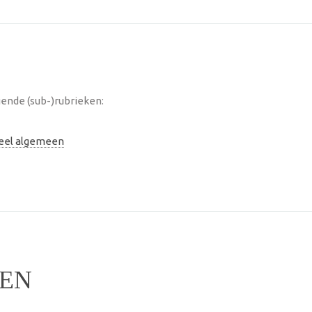
ende (sub-)rubrieken:
neel algemeen
DEN