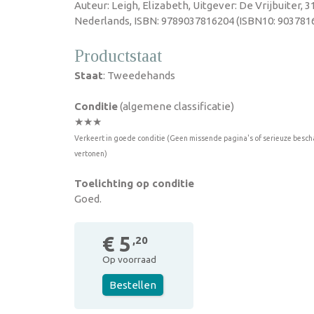
Auteur: Leigh, Elizabeth, Uitgever: De Vrijbuiter, 
Nederlands, ISBN: 9789037816204 (ISBN10: 9037816
Productstaat
Staat
: Tweedehands
Conditie
(algemene classificatie)
★★★
Verkeert in goede conditie (Geen missende pagina's of serieuze besch
vertonen)
Toelichting op conditie
Goed.
€ 5
,20
Op voorraad
Bestellen