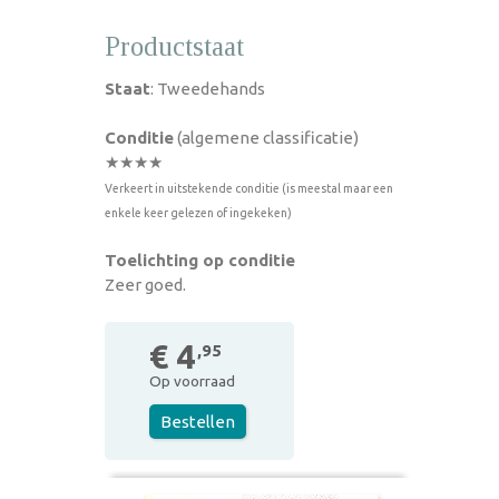
Productstaat
Staat
: Tweedehands
Conditie
(algemene classificatie)
★★★★
Verkeert in uitstekende conditie (is meestal maar een
enkele keer gelezen of ingekeken)
Toelichting op conditie
Zeer goed.
€ 4
,95
Op voorraad
Bestellen