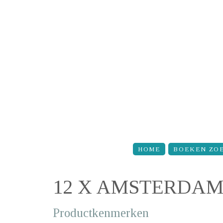
Overslaan en naar de inhoud gaan
HOME
BOEKEN ZO
12 X AMSTERDA
Productkenmerken