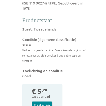
(ISBN10: 9027494398), Gepubliceerd in
1978.
Productstaat
Staat
: Tweedehands
Conditie
(algemene classificatie)
★★★
Verkeert in goede conditie (Geen missende pagina's of
serieuze beschadigingen, kan lichte gebruiksporen
vertonen)
Toelichting op conditie
Goed.
€ 5
,20
Op voorraad
Bestellen