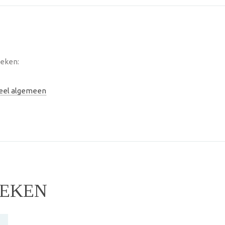
ieken:
neel algemeen
IEKEN