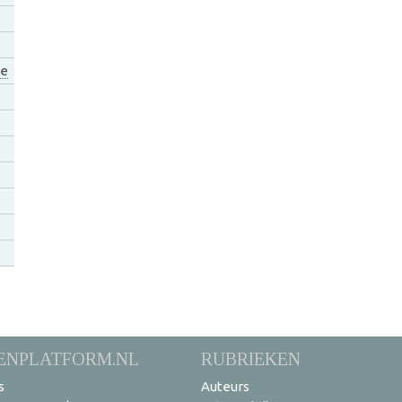
ie
ENPLATFORM.NL
RUBRIEKEN
s
Auteurs