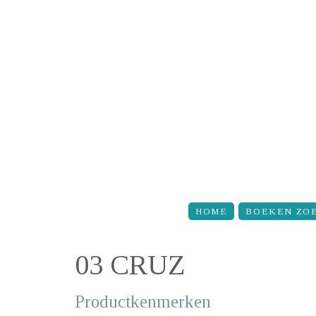
Overslaan en naar de inhoud gaan
HOME
BOEKEN ZO
03 CRUZ
Productkenmerken