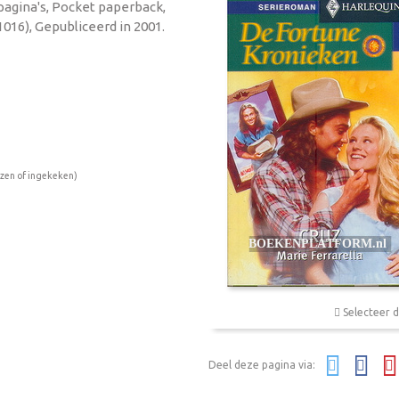
 pagina's, Pocket paperback,
016), Gepubliceerd in 2001.
ezen of ingekeken)
Selecteer d
Deel deze pagina via: