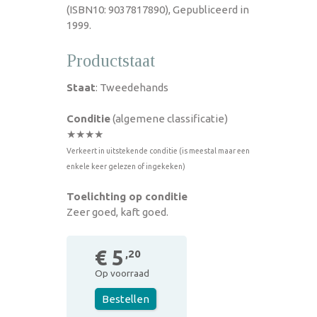
(ISBN10: 9037817890), Gepubliceerd in
1999.
Productstaat
Staat
: Tweedehands
Conditie
(algemene classificatie)
★★★★
Verkeert in uitstekende conditie (is meestal maar een
enkele keer gelezen of ingekeken)
Toelichting op conditie
Zeer goed, kaft goed.
€ 5
,20
Op voorraad
Bestellen