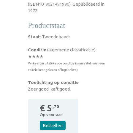
(ISBN10: 9021491990), Gepubliceerd in
1972.
Productstaat
Staat
: Tweedehands
Conditie
(algemene classificatie)
★★★★
Verkeert in uitstekende conditie (is meestal maar een
enkele keer gelezen of ingekeken)
Toelichting op conditie
Zeer goed, kaft goed.
€ 5
,70
Op voorraad
Bestellen