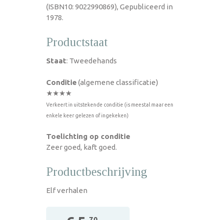
(ISBN10: 9022990869), Gepubliceerd in
1978.
Productstaat
Staat
: Tweedehands
Conditie
(algemene classificatie)
★★★★
Verkeert in uitstekende conditie (is meestal maar een
enkele keer gelezen of ingekeken)
Toelichting op conditie
Zeer goed, kaft goed.
Productbeschrijving
Elf verhalen
,70