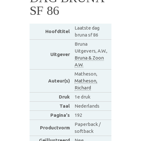
SF 86
Laatste dag
Hoofdtitel
bruna sf 86
Bruna
Uitgevers, A.W.,
Uitgever
Bruna & Zoon
A.W.
Matheson,
Auteur(s)
Matheson,
Richard
Druk
1e druk
Taal
Nederlands
Pagina's
192
Paperback /
Productvorm
softback
Geïllustreerd
Nee