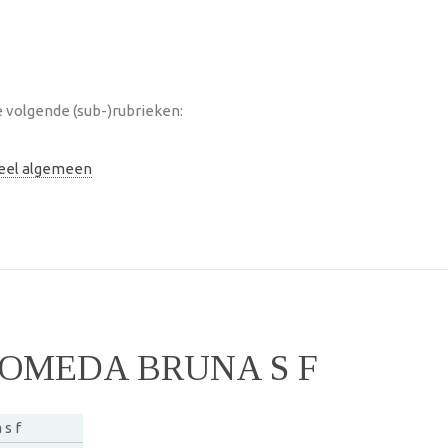
volgende (sub-)rubrieken:
neel algemeen
MEDA BRUNA S F
s f