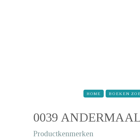
Overslaan en naar de inhoud gaan
HOME
BOEKEN ZO
0039 ANDERMAA
Productkenmerken