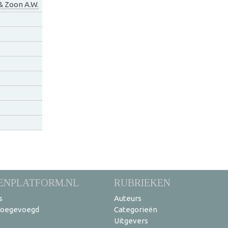
& Zoon A.W.
ENPLATFORM.NL
RUBRIEKEN
s
Auteurs
toegevoegd
Categorieën
Uitgevers