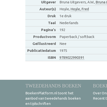
Uitgever
Bruna Uitgevers, A.W.,
Bruna 
Auteur(s)
Hoyle,
Hoyle, Fred
Druk
1e druk
Taal
Nederlands
Pagina's
192
Productvorm
Paperback / softback
Geïllustreerd
Nee
Publicatiedatum
1975
ISBN
9789022990391
TWEEDEHANDS BOEKEN
BOEK
BoekenPlatform.nl toont het
Over On
aanbod van tweedehands boeken
Recent 
en tijdschriften