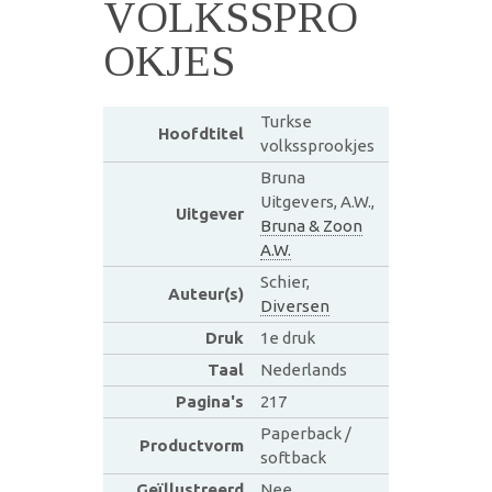
VOLKSSPRO
OKJES
Turkse
Hoofdtitel
volkssprookjes
Bruna
Uitgevers, A.W.,
Uitgever
Bruna & Zoon
A.W.
Schier,
Auteur(s)
Diversen
Druk
1e druk
Taal
Nederlands
Pagina's
217
Paperback /
Productvorm
softback
Geïllustreerd
Nee